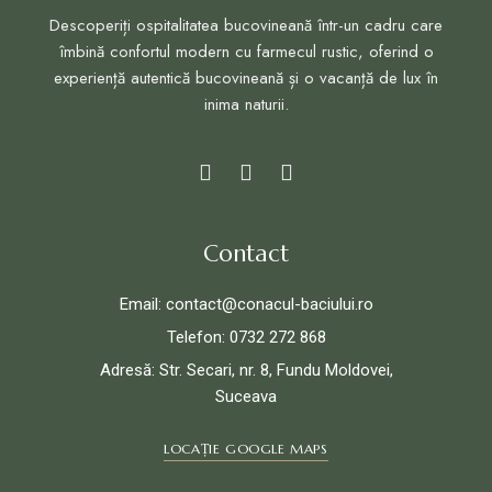
Descoperiți ospitalitatea bucovineană într-un cadru care
îmbină confortul modern cu farmecul rustic, oferind o
experiență autentică bucovineană și o vacanță de lux în
inima naturii.
Contact
Email: contact@conacul-baciului.ro
Telefon: 0732 272 868
Adresă: Str. Secari, nr. 8, Fundu Moldovei,
Suceava
LOCAȚIE GOOGLE MAPS