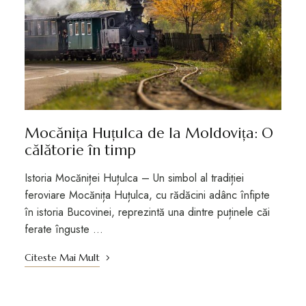
Mocănița Huțulca de la Moldovița: O
călătorie în timp
Istoria Mocăniței Huțulca – Un simbol al tradiției
feroviare Mocănița Huțulca, cu rădăcini adânc înfipte
în istoria Bucovinei, reprezintă una dintre puținele căi
ferate înguste …
Citeste Mai Mult